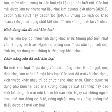
tạo, chức năng tương tự các loại vật liệu tạo nên lưỡi cắt. Các hạt
mài được làm từ những vật liệu như: kim cương, oxit nhôm (Al2O3),
cacbit Silic (SiC) hay cacbit bo (B4C),… Chúng có kích cỡ khác
nhau và được sử dụng chất kết dính để liên kết hạt mài lại với nhau.
Hình dạng của đá mài kim loại
Đá mài kim loại có nhiều hình dạng khác nhau. Nhưng phổ biến nhất
vẫn là dạng bánh xe. Ngoài ra, chúng còn được cấu tạo hình dẹt,
hình trụ, sử dụng cho những trường hợp khác nhau.
Chức năng của đá mài kim loại
Đá mài kim loại
được dùng với chức năng chính là: cắt, gọt, mài,
định hình, làm nhẵn bề mặt kim loại. Các loại đá mài với hình dạng,
kích thước khác nhau thì có chức năng khác nhau. Chúng được sử
dụng phổ biến tại các nhà xưởng, dùng để cắt sắt thép hay các
khối bê tông, từ mài mũi khoan tới dao tiện. Ngay cả những ngành
như: chế tạo động cơ ô-tô, công nghiệp máy bay cũng không thể
thiếu được đá mài kim loại.