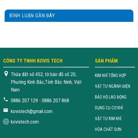
BÌNH LUẬN GẦN ĐÂY
CÔNG TY TNHH KOVIS TECH
SẢN PHẨM
Thửa đất số 452, tờ bản đồ số 20,
KIM KHÍ TỔNG HỢP
Phường Kinh Bắc,Tỉnh Bắc Ninh, Việt
VẬT TƯ NGÀNH ĐIỆN
Nam
BẢO HỘ LAO ĐỘNG
0886 207 129 - 0886 207 868
DỤNG CỤ CƠ KHÍ
kovistech@gmail.com
VẬT TƯ KIM KHÍ
kovistech.com
HÓA CHẤT SƠN