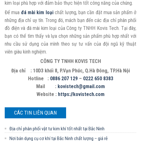
kim loại phù hợp với đảm bảo thực hiện tốt công năng của chúng.
Để mua
đá mài kim loại
chất lượng, bạn cần đặt mua sản phẩm ở
những địa chỉ uy tín. Trong đó, mách bạn đến các địa chỉ phân phối
đồ điện và đá mài kim loại của Công ty TNHH Kovis Tech. Tại đây,
bạn có thể tìm thấy và lựa chọn những sản phẩm phù hợp nhất với
nhu cầu sử dụng của mình theo sự tư vấn của đội ngũ kỹ thuật
viên giàu kinh nghiệm.
CÔNG TY TNHH KOVIS TECH
Địa chỉ : 10D3 khối 8, P.Vạn Phúc, Q.Hà Đông, TP.Hà Nội
Hotline :
0886 207 129
–
0222 650 8383
Mail :
kovistech@gmail.com
Website :
https://kovistech.com
CÁC TIN LIÊN QUAN
Địa chỉ phân phối vật tư kim khí tốt nhất tại Bắc Ninh
Nơi bán dụng cụ cơ khí tại Bắc Ninh chất lượng – giá rẻ