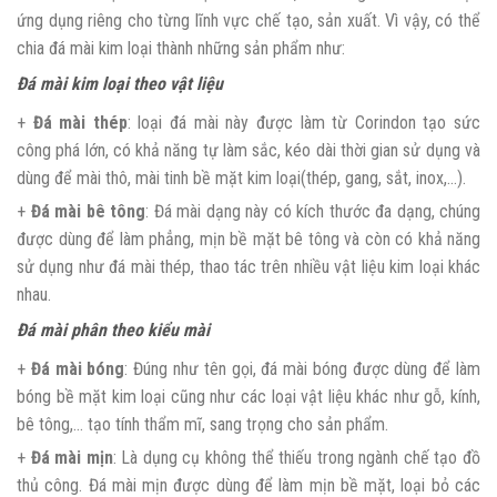
ứng dụng riêng cho từng lĩnh vực chế tạo, sản xuất. Vì vậy, có thể
chia đá mài kim loại thành những sản phẩm như:
Đá mài kim loại theo vật liệu
+
Đá mài thép
: loại đá mài này được làm từ Corindon tạo sức
công phá lớn, có khả năng tự làm sắc, kéo dài thời gian sử dụng và
dùng để mài thô, mài tinh bề mặt kim loại(thép, gang, sắt, inox,…).
+
Đá mài bê tông
: Đá mài dạng này có kích thước đa dạng, chúng
được dùng để làm phẳng, mịn bề mặt bê tông và còn có khả năng
sử dụng như đá mài thép, thao tác trên nhiều vật liệu kim loại khác
nhau.
Đá mài phân theo kiểu mài
+
Đá mài bóng
: Đúng như tên gọi, đá mài bóng được dùng để làm
bóng bề mặt kim loại cũng như các loại vật liệu khác như gỗ, kính,
bê tông,… tạo tính thẩm mĩ, sang trọng cho sản phẩm.
+
Đá mài mịn
: Là dụng cụ không thể thiếu trong ngành chế tạo đồ
thủ công. Đá mài mịn được dùng để làm mịn bề mặt, loại bỏ các