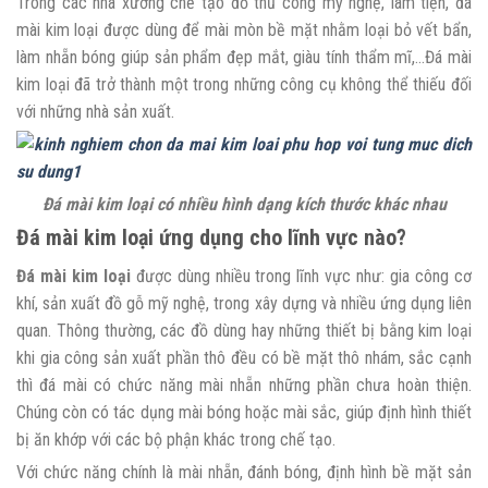
Trong các nhà xưởng chế tạo đồ thủ công mỹ nghệ, làm tiện, đá
mài kim loại được dùng để mài mòn bề mặt nhằm loại bỏ vết bẩn,
làm nhẵn bóng giúp sản phẩm đẹp mắt, giàu tính thẩm mĩ,…Đá mài
kim loại đã trở thành một trong những công cụ không thể thiếu đối
với những nhà sản xuất.
Đá mài kim loại
có nhiều hình dạng kích thước khác nhau
Đá mài kim loại ứng dụng cho lĩnh vực nào?
Đá mài kim loại
được dùng nhiều trong lĩnh vực như: gia công cơ
khí, sản xuất đồ gỗ mỹ nghệ, trong xây dựng và nhiều ứng dụng liên
quan. Thông thường, các đồ dùng hay những thiết bị bằng kim loại
khi gia công sản xuất phần thô đều có bề mặt thô nhám, sắc cạnh
thì đá mài có chức năng mài nhẵn những phần chưa hoàn thiện.
Chúng còn có tác dụng mài bóng hoặc mài sắc, giúp định hình thiết
bị ăn khớp với các bộ phận khác trong chế tạo.
Với chức năng chính là mài nhẵn, đánh bóng, định hình bề mặt sản