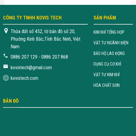
CÔNG TY TNHH KOVIS TECH
SẢN PHẨM
Thửa đất số 452, tờ bản đồ số 20,
KIM KHÍ TỔNG HỢP
Phường Kinh Bắc,Tỉnh Bắc Ninh, Việt
VẬT TƯ NGÀNH ĐIỆN
Nam
BẢO HỘ LAO ĐỘNG
0886 207 129 - 0886 207 868
DỤNG CỤ CƠ KHÍ
kovistech@gmail.com
VẬT TƯ KIM KHÍ
kovistech.com
HÓA CHẤT SƠN
BẢN ĐỒ