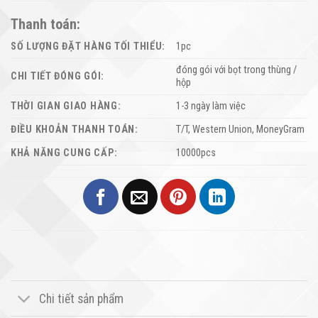
Thanh toán:
SỐ LƯỢNG ĐẶT HÀNG TỐI THIỂU:
1pc
đóng gói với bọt trong thùng /
CHI TIẾT ĐÓNG GÓI:
hộp
THỜI GIAN GIAO HÀNG:
1-3 ngày làm việc
ĐIỀU KHOẢN THANH TOÁN:
T/T, Western Union, MoneyGram
KHẢ NĂNG CUNG CẤP:
10000pcs
Chi tiết sản phẩm