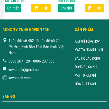
Mã sản phẩm:
Mã sản phẩm:
Chi tiết
Chi tiết
CÔNG TY TNHH KOVIS TECH
SẢN PHẨM
Thửa đất số 452, tờ bản đồ số 20,
KIM KHÍ TỔNG HỢP
Phường Kinh Bắc,Tỉnh Bắc Ninh, Việt
VẬT TƯ NGÀNH ĐIỆN
Nam
BẢO HỘ LAO ĐỘNG
0886 207 129 - 0886 207 868
DỤNG CỤ CƠ KHÍ
kovistech@gmail.com
VẬT TƯ KIM KHÍ
kovistech.com
HÓA CHẤT SƠN
BẢN ĐỒ