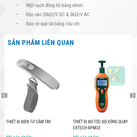
– Mặt vạch đồng hồ bằng nhôm.
– Đầu vào 20kΩ/V DC & 9kΩ/V AC.
– Bảo vệ quá tải bằng cầu chì
SẢN PHẨM LIÊN QUAN
THIẾT BỊ ĐIỆN TỬ CẦM TAY
THIẾT BỊ ĐO TỐC ĐỘ VÒNG QUAY
EXTECH-RPM33