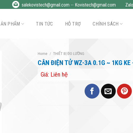
salekovistech@gmail.com
--
Kovistech@gmail.com
Zal
SẢN PHẨM
TIN TỨC
HỖ TRỢ
CHÍNH SÁCH
Home
/
THIẾT BỊ ĐO LƯỜNG
CÂN ĐIỆN TỬ WZ-3A 0.1G ~ 1KG KE 
Giá: Liên hệ