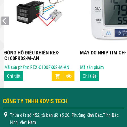
ĐỒNG HỒ ĐIỀU KHIỂN REX-
MÁY ĐO NHỊP TIM CH-
C100FK02-M-AN
Mã sản phẩm: REX-C100FK02-M-AN
Mã sản phẩm:
Chi tiết
Chi tiết
CÔNG TY TNHH KOVIS TECH
Thửa đất số 452, tờ bản đồ số 20, Phường Kinh Bắc,Tỉnh Bắc
Ninh, Việt Nam