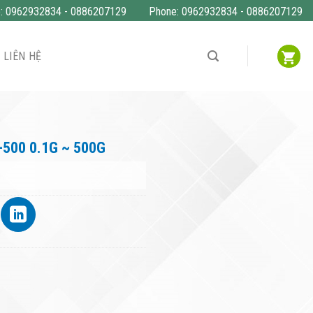
o: 0962932834 - 0886207129
Phone: 0962932834 - 0886207129
LIÊN HỆ
-500 0.1G ~ 500G