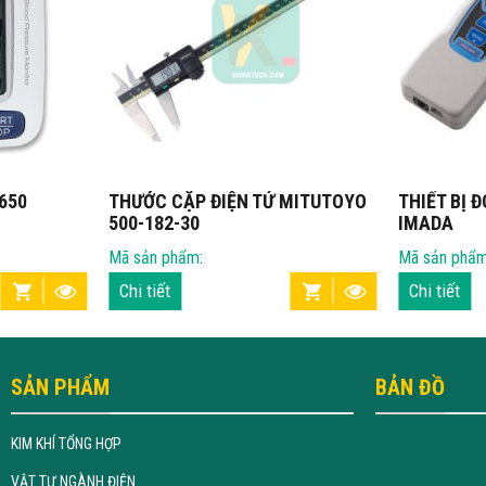
650
THƯỚC CẶP ĐIỆN TỬ MITUTOYO
THIẾT BỊ 
500-182-30
IMADA
Mã sản phẩm:
Mã sản phẩm
Chi tiết
Chi tiết
SẢN PHẨM
BẢN ĐỒ
KIM KHÍ TỔNG HỢP
VẬT TƯ NGÀNH ĐIỆN