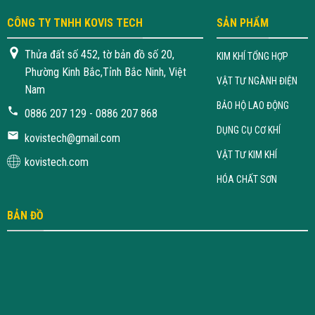
CÔNG TY TNHH KOVIS TECH
SẢN PHẨM
Thửa đất số 452, tờ bản đồ số 20,
KIM KHÍ TỔNG HỢP
Phường Kinh Bắc,Tỉnh Bắc Ninh, Việt
VẬT TƯ NGÀNH ĐIỆN
Nam
BẢO HỘ LAO ĐỘNG
0886 207 129 - 0886 207 868
DỤNG CỤ CƠ KHÍ
kovistech@gmail.com
VẬT TƯ KIM KHÍ
kovistech.com
HÓA CHẤT SƠN
BẢN ĐỒ