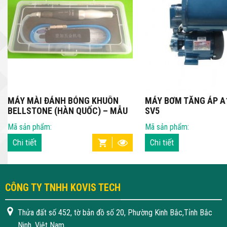
MÁY MÀI ĐÁNH BÓNG KHUÔN
MÁY BƠM TĂNG ÁP A1
BELLSTONE (HÀN QUỐC) – MẪU
SV5
1
Mã sản phẩm:
Mã sản phẩm:
Chi tiết
Chi tiết
CÔNG TY TNHH KOVIS TECH