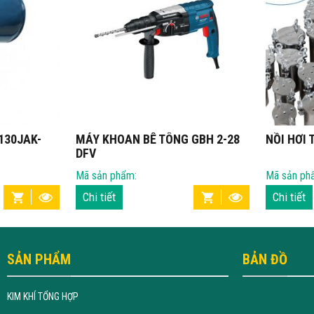
30JAK-
MÁY KHOAN BÊ TÔNG GBH 2-28
NỒI HƠI T
DFV
Mã sản phẩm:
Mã sản phẩm
Chi tiết
Chi tiết
SẢN PHẨM
BẢN ĐỒ