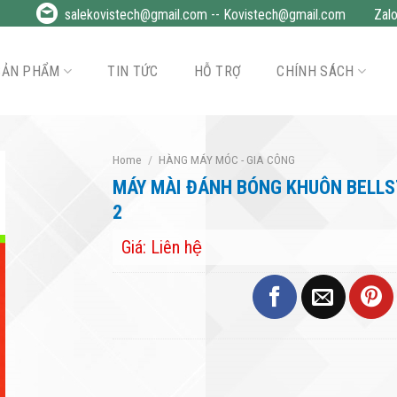
salekovistech@gmail.com
--
Kovistech@gmail.com
Zal
SẢN PHẨM
TIN TỨC
HỖ TRỢ
CHÍNH SÁCH
Home
/
HÀNG MÁY MÓC - GIA CÔNG
MÁY MÀI ĐÁNH BÓNG KHUÔN BELLS
2
Giá: Liên hệ