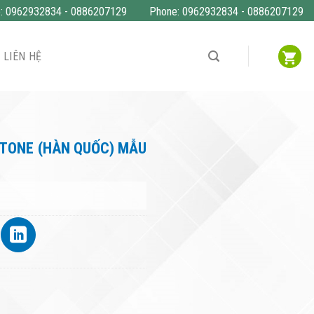
o: 0962932834 - 0886207129
Phone: 0962932834 - 0886207129
LIÊN HỆ
TONE (HÀN QUỐC) MẪU