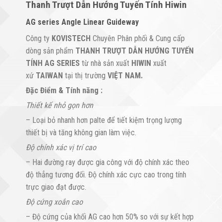
Thanh Trượt Dẫn Hướng Tuyến Tính Hiwin
AG series Angle Linear Guideway
Công ty
KOVISTECH
Chuyên Phân phối & Cung cấp
dòng sản phẩm
THANH TRƯỢT DẪN HƯỚNG TUYẾN
TÍNH AG SERIES
từ nhà sản xuất
HIWIN
xuất
xứ
TAIWAN
tại thị trường
VIỆT NAM.
Đặc Điểm & Tính năng :
Thiết kế nhỏ gọn hơn
– Loại bỏ nhanh hơn palte để tiết kiệm trọng lượng
thiết bị và tăng không gian làm việc.
Độ chính xác vị trí cao
– Hai đường ray được gia công với độ chính xác theo
độ thẳng tương đối. Độ chính xác cực cao trong tính
trực giao đạt được.
Độ cứng xoắn cao
– Độ cứng của khối AG cao hơn 50% so với sự kết hợp