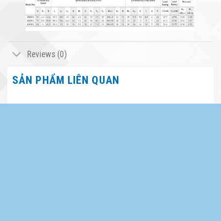
Reviews (0)
SẢN PHẨM LIÊN QUAN
BỘ CỜ LÊ 2 ĐẦU TRÒNG (4 CHIẾC)
BỘ DỤNG CỤ SỬA CHỮA TIỆN
TT-4B-4BA
DỤNG