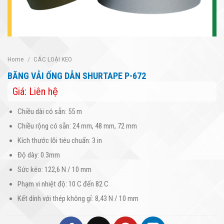
Home
/
CÁC LOẠI KEO
BĂNG VẢI ỐNG DẪN SHURTAPE P-672
Giá: Liên hệ
Chiều dài có sẵn: 55 m
Chiều rộng có sẵn: 24 mm, 48 mm, 72 mm
Kích thước lõi tiêu chuẩn: 3 in
Độ dày: 0.3mm
Sức kéo: 122,6 N / 10 mm
Phạm vi nhiệt độ: 10 C đến 82 C
Kết dính với thép không gỉ: 8,43 N / 10 mm