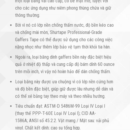
một loại băng vải cao cấp, có bề mặt mờ, tuyệt vời
cho các ứng dụng như niêm phong thùng chứa và giữ
thông thường.
Bởi vì nó có lớp nền chống thấm nước, độ bền kéo cao
và chống mài mòn, Shurtape Professional-Grade
Gaffers Tape có thể được sử dụng cho các công việc
nặng nhọc như thêm lớp bảo vệ tạm thời khỏi tia hàn.
Ngoài ra, loại băng dính gaffers bền này đặc biệt hiệu
quả ở nhiệt độ thấp và cung cấp độ bám dính 60 ounce
trên mỗi inch, vì vậy nó hoàn hảo để dán chống thấm.
Loại băng này được ưa chuộng vì có lớp nền cứng hơn
và độ bền đặc biệt, giúp giữ được lâu nhưng dễ dán và
có thể xé bằng tay theo máy và theo nhiều hướng.
Tiêu chuẩn đạt: ASTM-D 5486M-99 Loại IV Loại I
(thay thế PPP-T-60E Loại IV Loại I); CID AA-
1586A; ANSI số 45.2.2. Vật mang / Mặt sau: vải phủ
vinyl. Chất kết dính: cao su tổng hợp.