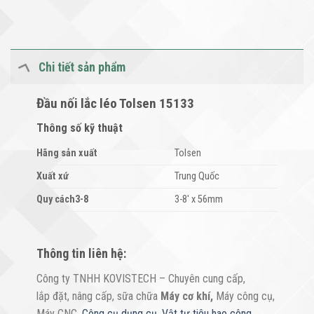
Chi tiết sản phẩm
Đầu nối lắc léo Tolsen 15133
Thông số kỹ thuật
Hãng sản xuất
Tolsen
Xuất xứ
Trung Quốc
Quy cách3-8
3-8′ x 56mm
Thông tin liên hệ:
Công ty TNHH KOVISTECH – Chuyên cung cấp,
lắp đặt, nâng cấp, sữa chữa
Máy cơ khí
,
Máy công cụ,
Máy CNC,
Công cụ dụng cụ
,
Vật tư tiêu hao công