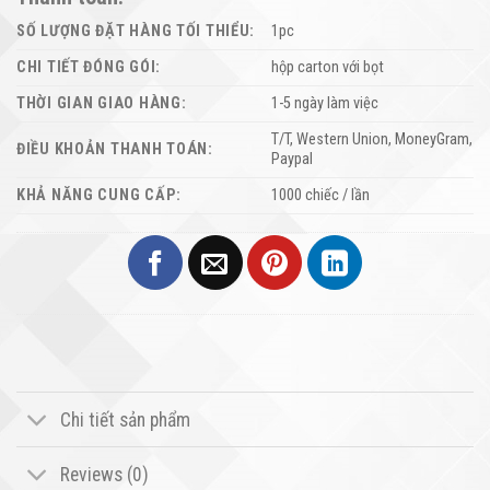
SỐ LƯỢNG ĐẶT HÀNG TỐI THIỂU:
1pc
CHI TIẾT ĐÓNG GÓI:
hộp carton với bọt
THỜI GIAN GIAO HÀNG:
1-5 ngày làm việc
T/T, Western Union, MoneyGram,
ĐIỀU KHOẢN THANH TOÁN:
Paypal
KHẢ NĂNG CUNG CẤP:
1000 chiếc / lần
Chi tiết sản phẩm
Reviews (0)