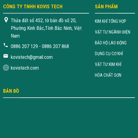
CÔNG TY TNHH KOVIS TECH
SẢN PHẨM
Thửa đất số 452, tờ bản đồ số 20,
KIM KHÍ TỔNG HỢP
Phường Kinh Bắc,Tỉnh Bắc Ninh, Việt
VẬT TƯ NGÀNH ĐIỆN
Nam
BẢO HỘ LAO ĐỘNG
0886 207 129 - 0886 207 868
DỤNG CỤ CƠ KHÍ
kovistech@gmail.com
VẬT TƯ KIM KHÍ
kovistech.com
HÓA CHẤT SƠN
BẢN ĐỒ