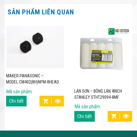
SẢN PHẨM LIÊN QUAN
MAKER.PANASONIC –
MODEL.CM402(8H)NPM-8HEAD
LĂN SƠN – BÔNG LĂN 4INCH
Mã sản phẩm:
STANLEY STHT29094-8MF
Chi tiết
Mã sản phẩm:
Chi tiết