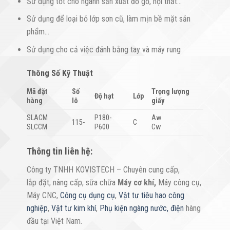
Sử dụng tốt cho ngành sản xuất đồ gỗ, nội thất…
Sử dụng để loại bỏ lớp sơn cũ, làm mịn bề mặt sản
phẩm…
Sử dụng cho cả việc đánh bằng tay và máy rung
Thông Số Kỹ Thuật
Mã đặt
Số
Trọng lượng
Độ hạt
Lớp
hàng
lô
giấy
SLACM
P180-
Aw
115-
C
SLCCM
P600
Cw
Thông tin liên hệ:
Công ty TNHH KOVISTECH – Chuyên cung cấp,
lắp đặt, nâng cấp, sữa chữa
Máy cơ khí
,
Máy công cụ,
Máy CNC,
Công cụ dụng cụ
,
Vật tư tiêu hao công
nghiệp
,
Vật tư kim khí
,
Phụ kiện ngàng nước, điện
hàng
đầu tại Việt Nam.