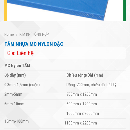
Home
/
KIM KHÍ TỔNG HỢP
TẤM NHỰA MC NYLON ĐẶC
Giá: Liên hệ
MC Nylon TẤM
Độ dày (mm)
Chiều rộng/Dài (mm)
0.3mm-1,5mm (cuộn)
Rộng: 700mm, chiều dài bất kỳ
2mm-5mm
700mm x 1200mm
6mm-10mm
600mm x 1200mm
1000mm x 2000mm
15mm-100mm
1100mm x 2200mm