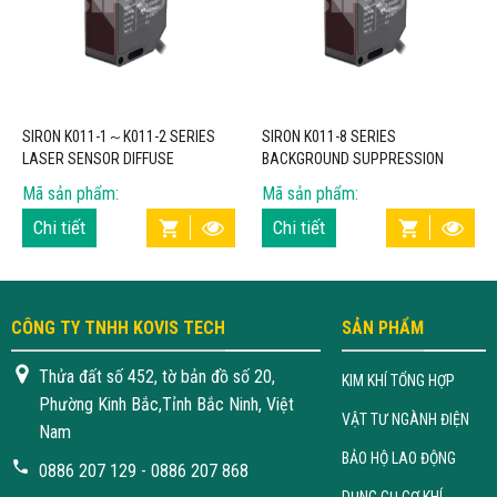
SIRON K011-1～K011-2 SERIES
SIRON K011-8 SERIES
LASER SENSOR DIFFUSE
BACKGROUND SUPPRESSION
REFLECTION BACKGROUND
LASER SENSOR
Mã sản phẩm:
Mã sản phẩm:
SUPPRESSION
Chi tiết
Chi tiết
CÔNG TY TNHH KOVIS TECH
SẢN PHẨM
Thửa đất số 452, tờ bản đồ số 20,
KIM KHÍ TỔNG HỢP
Phường Kinh Bắc,Tỉnh Bắc Ninh, Việt
VẬT TƯ NGÀNH ĐIỆN
Nam
BẢO HỘ LAO ĐỘNG
0886 207 129 - 0886 207 868
DỤNG CỤ CƠ KHÍ