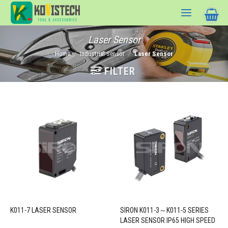
Skip
to
content
Laser Sensor
Home
/
Industrial Sensor
/
Laser Sensor
FILTER
K011-7 LASER SENSOR
SIRON K011-3～K011-5 SERIES
LASER SENSOR IP65 HIGH SPEED