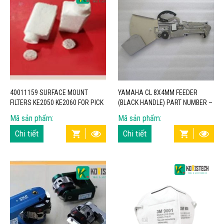
40011159 SURFACE MOUNT
YAMAHA CL 8X4MM FEEDER
FILTERS KE2050 KE2060 FOR PICK
(BLACK HANDLE) PART NUMBER –
AND PLACE MACHINE –
PA2903/79 – KOVISTECH
Mã sản phẩm:
Mã sản phẩm:
KOVISTECH
Chi tiết
Chi tiết