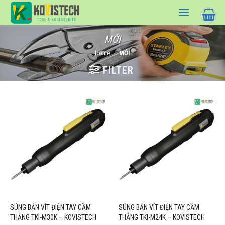
Skip
to
content
MỚI
Home
/
MỚI
FILTER
SÚNG BẮN VÍT ĐIỆN TAY CẦM
SÚNG BẮN VÍT ĐIỆN TAY CẦM
THẲNG TKI-M30K – KOVISTECH
THẲNG TKI-M24K – KOVISTECH