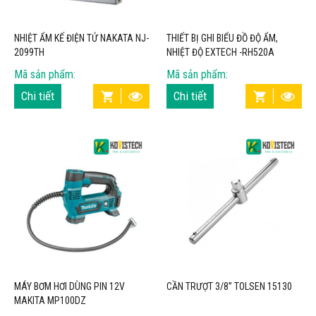
NHIỆT ẨM KẾ ĐIỆN TỬ NAKATA NJ-
THIẾT BỊ GHI BIỂU ĐỒ ĐỘ ẨM,
2099TH
NHIỆT ĐỘ EXTECH -RH520A
Mã sản phẩm:
Mã sản phẩm:
Chi tiết
Chi tiết
MÁY BƠM HƠI DÙNG PIN 12V
CẦN TRƯỢT 3/8” TOLSEN 15130
MAKITA MP100DZ