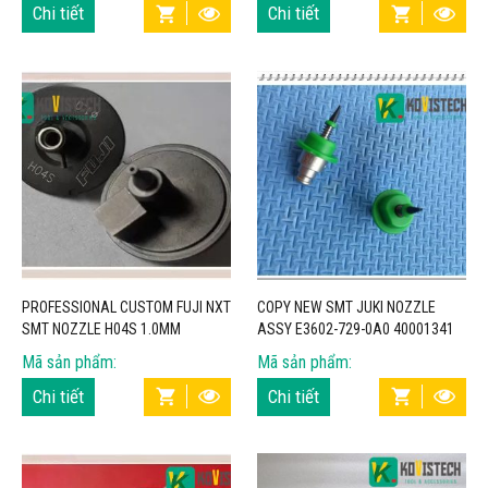
KOVISTECH
Chi tiết
Chi tiết
PROFESSIONAL CUSTOM FUJI NXT
COPY NEW SMT JUKI NOZZLE
SMT NOZZLE H04S 1.0MM
ASSY E3602-729-0A0 40001341
AA8WT04 R19-010-155 –
WITH SOFT PLASTIC TIP –
Mã sản phẩm:
Mã sản phẩm:
KOVISTECH
KOVISTECH
Chi tiết
Chi tiết