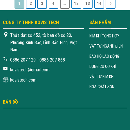
1
2
3
4
…
12
13
14
CÔNG TY TNHH KOVIS TECH
SẢN PHẨM
Thửa đất số 452, tờ bản đồ số 20,
KIM KHÍ TỔNG HỢP
Phường Kinh Bắc,Tỉnh Bắc Ninh, Việt
VẬT TƯ NGÀNH ĐIỆN
Nam
BẢO HỘ LAO ĐỘNG
0886 207 129 - 0886 207 868
DỤNG CỤ CƠ KHÍ
kovistech@gmail.com
VẬT TƯ KIM KHÍ
kovistech.com
HÓA CHẤT SƠN
BẢN ĐỒ