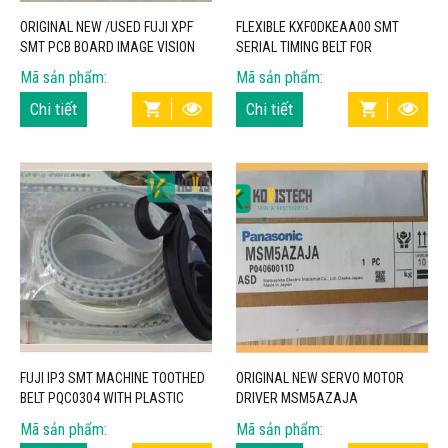
ORIGINAL NEW /USED FUJI XPF
FLEXIBLE KXF0DKEAA00 SMT
SMT PCB BOARD IMAGE VISION
SERIAL TIMING BELT FOR
BOARD FH1282B2F – KOVISTECH
PANASONIC CM PICK AND PLACE
Mã sản phẩm:
Mã sản phẩm:
MACHINE – KOVISTECH
Chi tiết
Chi tiết
FUJI IP3 SMT MACHINE TOOTHED
ORIGINAL NEW SERVO MOTOR
BELT PQC0304 WITH PLASTIC
DRIVER MSM5AZAJA
MATERIALS – KOVISTECH
304692301704 FOR PANASONIC
Mã sản phẩm:
Mã sản phẩm:
AVK WH AXIS WA AXIS –