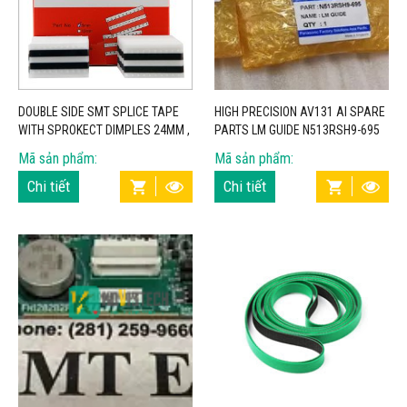
DOUBLE SIDE SMT SPLICE TAPE
HIGH PRECISION AV131 AI SPARE
WITH SPROKECT DIMPLES 24MM ,
PARTS LM GUIDE N513RSH9-695
HIGH VISCOSITY
1041311084 – KOVISTECH
Mã sản phẩm:
Mã sản phẩm:
Chi tiết
Chi tiết