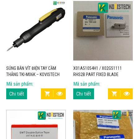
SÚNG BẮN VÍT ĐIỆN TAY CẦM
X01A51054H1 / X02G51111
THẲNG TKI-M06K – KOVISTECH
RHS2B PART FIXED BLADE
DURABLE FOR PANASONIC –
Mã sản phẩm:
Mã sản phẩm:
KOVISTECH
Chi tiết
Chi tiết