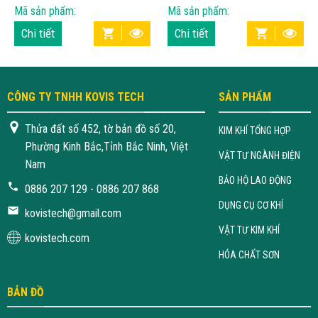
SWITCHING POWER SUPPLY
Mã sản phẩm:
Mã sản phẩm:
Chi tiết
Chi tiết
CÔNG TY TNHH KOVIS TECH
SẢN PHẨM
Thửa đất số 452, tờ bản đồ số 20,
KIM KHÍ TỔNG HỢP
Phường Kinh Bắc,Tỉnh Bắc Ninh, Việt
VẬT TƯ NGÀNH ĐIỆN
Nam
BẢO HỘ LAO ĐỘNG
0886 207 129 - 0886 207 868
DỤNG CỤ CƠ KHÍ
kovistech@gmail.com
VẬT TƯ KIM KHÍ
kovistech.com
HÓA CHẤT SƠN
BẢN ĐỒ