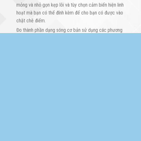
mỏng và nhỏ gọn kẹp lõi và tùy chọn cảm biến hiện linh
hoạt mà bạn có thể đính kèm để cho bạn có được vào
chặt chẽ điểm.
Đo thành phần dạng sóng cơ bản sử dụng các phương
pháp sửa chữa trung bình, có khả năng kết nối các
cảm biến linh hoạt. CT6280 để đo lên đến 4199 A
trong dây dày hoặc cặp, drop bằng chứng thiết kế chịu
được thả từ độ cao 1m.
Ampe kìm đo dòng điện AC/DC với các chỉ
số:
Đo dòng ACA: 42/420/1000A , ±1.5% rdg. (40Hz ~
60Hz)
Đo điện áp DCV: 420 mV/4.2/42/420/600, ±1.3 % rdg
Đo điện áp ACV: 4/42/420/600V, ±2.3 % rdg
Đo điện trở Ω: 420Ω/4.2k/42k/420k/4.2M/42MΩ, ±2 %
~±10 %