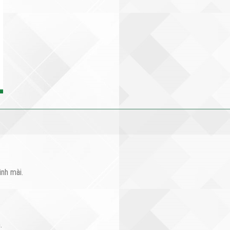
ình mài.
.