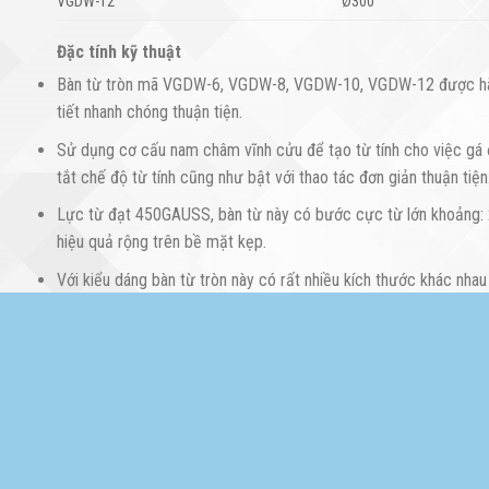
VGDW-12
Ø300
Đặc tính kỹ thuật
Bàn từ tròn mã VGDW-6, VGDW-8, VGDW-10, VGDW-12 được hãng Ver
tiết nhanh chóng thuận tiện.
Sử dụng cơ cấu nam châm vĩnh cửu để tạo từ tính cho việc gá đặ
tắt chế độ từ tính cũng như bật với thao tác đơn giản thuận tiện
Lực từ đạt 450GAUSS, bàn từ này có bước cực từ lớn khoảng: 
hiệu quả rộng trên bề mặt kẹp.
Với kiểu dáng bàn từ tròn này có rất nhiều kích thước khác nha
Toàn bộ các bề mặt đều được gia công đạt độ chính xác cao, hỗ
Sản phẩm được phân phối, giao hàng tận nơi trên toàn quốc.
Thông tin liên hệ:
Công ty TNHH KOVISTECH – Chuyên cung cấp, lắp đặt, nâng c
Quý khách hàng có nhu cầu sử dụng sản phẩm, xin vui lòng liên h