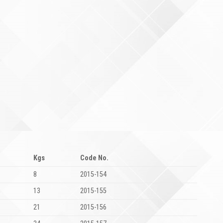
Kgs
Code No.
8
2015-154
13
2015-155
21
2015-156