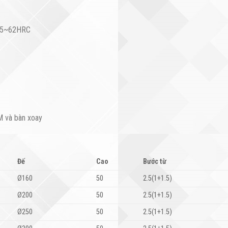
 55~62HRC
M và bàn xoay
Đế
Cao
Bước từ
Ø160
50
2.5(1+1.5)
Ø200
50
2.5(1+1.5)
Ø250
50
2.5(1+1.5)