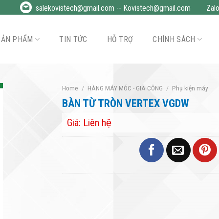
salekovistech@gmail.com
--
Kovistech@gmail.com
Zal
SẢN PHẨM
TIN TỨC
HỖ TRỢ
CHÍNH SÁCH
Home
/
HÀNG MÁY MÓC - GIA CÔNG
/
Phụ kiện máy
BÀN TỪ TRÒN VERTEX VGDW
Giá: Liên hệ