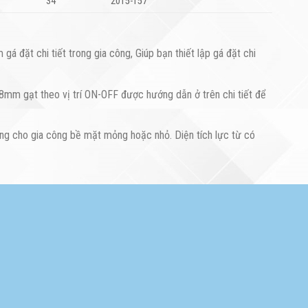
34
2015-157
đặt chi tiết trong gia công, Giúp bạn thiết lập gá đặt chi
 8mm gạt theo vị trí ON-OFF được hướng dẫn ở trên chi tiết để
g cho gia công bề mặt mỏng hoặc nhỏ. Diện tích lực từ có
Dụng cụ Vertex
hàng đầu tại Việt Nam.
thích hợp với nhu cầu công việc.