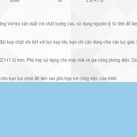
Ø300
50
2.5(1+1.5)
tex sản xuất với chất lượng cao, sử dụng nguyên lý từ tính để làm gá 
t kẹp chặt chi tiết với lực kẹp lớn, bạn chỉ cần dùng chìa vặn lục giác
.
2(1+1.5) mm. Phù hợp sử dụng cho máy mài và gia công phóng điện. Dùn
u cho bạn lựa chọn để làm sao phù hợp với công việc của mình.
 trợ tốt cho việc gá kẹp.
ấp, sữa chữa
Máy cơ khí
,
Máy công cụ, Máy CNC, dụng cụ đo Mitutoyo,
ệ hotline:
0886.207.192 hoặc 0988.744.357.
để được tư vấn sản phẩm 